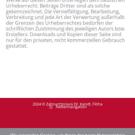
Werke auf diesen Seiten unterliegen dem deutschen
Urheberrecht. Beiträge Dritter sind als solche
gekennzeichnet. Die Vervielfältigung, Bearbeitung,
Verbreitung und jede Art der Verwertung außerhalb
der Grenzen des Urheberrechtes bedürfen der
schriftlichen Zustimmung des jeweiligen Autors bzw.
Erstellers. Downloads und Kopien dieser Seite sind
nur für den privaten, nicht kommerziellen Gebrauch
gestattet.
2024 © Zahnarztpraxis Dr. Kandt, Flöha
Nebennavigation